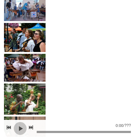
0:00
/
???